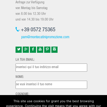
Anfrage zur Verfügung
von Montag bis Samstag
von 8.00 bis 12.30 Uhr
und von 14.30 bis 19.00 Uhr
+39 0572 75365
pam@montecatinipromozione.com
LA TUA EMAIL:
NOME:
COGNOME:
This site use cookies for grant you the best browsing
experience. Continuing the visit means that you agree with our