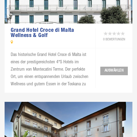
Grand Hotel Croce di Malta
Wellness & Golf
0 BEWERTUNGEN
Das historische Grand Hotel Croce di Malta ist
eines der prestigereichsten 4*S Hotels im
Zentrum von Montecatini Terme. Der perfekte
AUSWÄHLEN
Ort, um einen entspannenden Urlaub zwischen
Wellness und gutem Essen in der Toskana zu
verbringen. Die exklusive Thai Silk Spa und das
Le Anfore Smart Restaurant erwarten Sie mit
einer Vielzahl von Dienstleistungen.