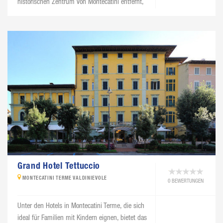
historischen Zentrum von Montecatini entfernt,
erwartet Sie das Hotel Settentrionale Esplanade,
um Ihnen einen Urlaub voller Erholung,
Wohlbefinden, Freizeit und Kultur zu bieten.
Grand Hotel Tettuccio
MONTECATINI TERME VALDINIEVOLE
0 BEWERTUNGEN
Unter den Hotels in Montecatini Terme, die sich
ideal für Familien mit Kindern eignen, bietet das