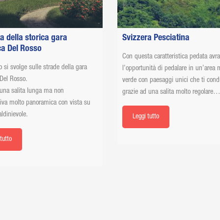
ta della storica gara
Svizzera Pesciatina
ica Del Rosso
Con questa caratteristica pedata avra
o si svolge sulle strade della gara
l’opportunità di pedalare in un’area 
 Del Rosso.
verde con paesaggi unici che ti con
una salita lunga ma non
grazie ad una salita molto regolare
iva molto panoramica con vista su
aldinievole.
Leggi tutto
tutto