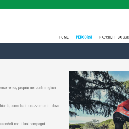
HOME
PERCORSI
PACCHETTI SOGG
rcorrenza, proprio nei posti migliori
o chianti, come fra i terrazzamenti dove
isurandoti con i tuoi compagni