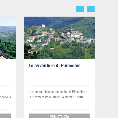
Le avventure di Pinocchio
In mountain bike per le colline di Pinocchio e
oscano. 4
la “Svizzera Pesciatina”. 4 giorni / 3 notti.
PRENOTA ORA