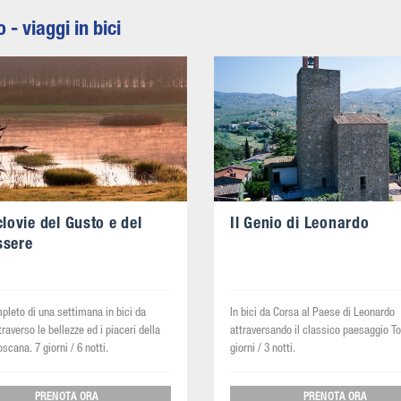
- viaggi in bici
clovie del Gusto e del
Il Genio di Leonardo
ssere
pleto di una settimana in bici da
In bici da Corsa al Paese di Leonardo
raverso le bellezze ed i piaceri della
attraversando il classico paesaggio T
scana. 7 giorni / 6 notti.
giorni / 3 notti.
PRENOTA ORA
PRENOTA ORA