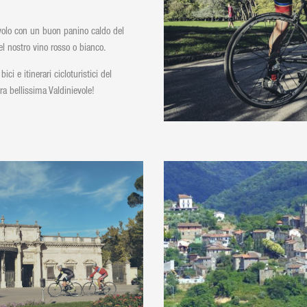
volo con un buon panino caldo del
el nostro vino rosso o bianco.
ci e itinerari cicloturistici del
tra bellissima Valdinievole!