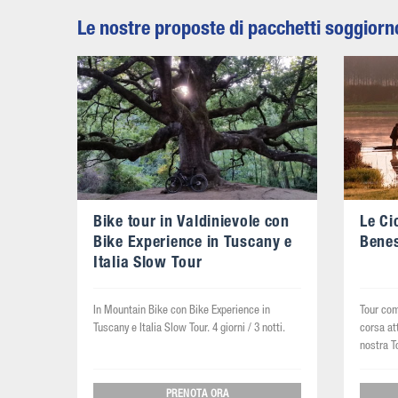
Le nostre proposte di pacchetti soggiorno 
re!
Bike tour in Valdinievole con
Le Ci
Bike Experience in Tuscany e
Bene
Italia Slow Tour
me le
In Mountain Bike con Bike Experience in
Tour com
to e gli
Tuscany e Italia Slow Tour. 4 giorni / 3 notti.
corsa att
ti.
nostra To
PRENOTA ORA