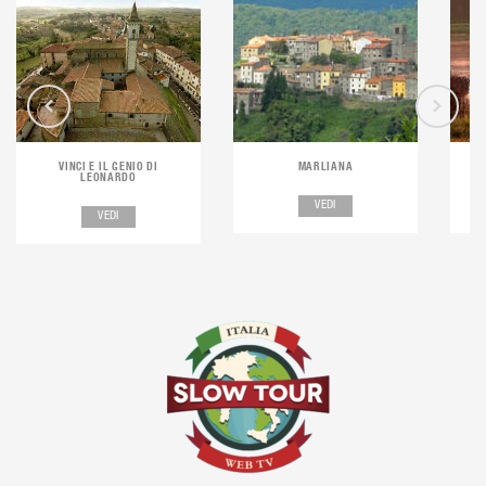
VINCI E IL GENIO DI
MARLIANA
IL PADULE
LEONARDO
VEDI
VEDI