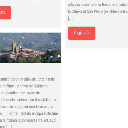
affaccia imponente la Rocca di Castello
la Chiesa di San Pietro [ex chiesa del c
utto
[...]
Leggi tutto
 antico borgo medievale, città natale
o da Vinci, si trova nel Valdarno
sulle pendici nord-ovest del
 Il nucleo antico, con il castello e la
rocchiale, sorge su una lieve altura
m.), mentre l’abitato occupa il declino
varie frazioni sono sparse fra est, sud
area […]