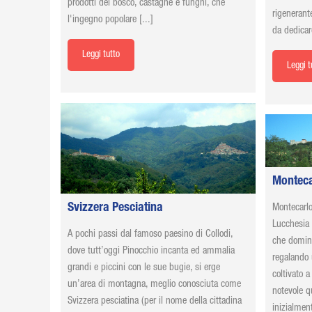
prodotti del bosco, castagne e funghi, che
rigenerant
l'ingegno popolare [...]
da dedicare
Leggi tutto
Leggi t
Monteca
Svizzera Pesciatina
Montecarlo 
Lucchesia 
A pochi passi dal famoso paesino di Collodi,
che domina 
dove tutt’oggi Pinocchio incanta ed ammalia
regalando 
grandi e piccini con le sue bugie, si erge
coltivato a
un’area di montagna, meglio conosciuta come
notevole q
Svizzera pesciatina (per il nome della cittadina
inizialmen