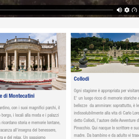
Collodi
Ogni stagione è appropriata per visitare
e di Montecatini
E' un luogo ricco di memorie storiche 
bellezze da ammirare: soprattutto, è l
ardino, con i suoi magnifici parchi, il
indissolubilmente alla vita di Carlo Lor
borgo, i locali alla moda e i palazzi
detto Collodi, l'autore delle Avventure d
 ricordano storia e memorie lontane,
Pinocchio. Qui nacque lo scrittore e su
vacanza all'insegna del benessere,
madre. Da bambino e da adulto vi tras
ura e del relax. Un soggiorno