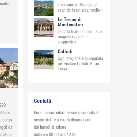
 madre,
Il comune di Marliana si
estende in un’area medio –
Le Terme di
Montecatini
La città Giardino, con i suoi
magnifici parchi, il
suggestivo
Collodi
Ogni stagione è appropriata
per visitare Collodi. E’ un
luogo
Contatti
 290
storico
Per qualsiasi informazione o curiosità il
so borgo
nostro staff è a vostra disposizione
ngoli da
dal lunedì al sabato
 lato si
dalle ore 08:00 alle 12:30