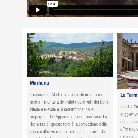
Marliana
Il comune di Marliana si estende in un'area
Le Term
medio - montana delimitata dalle valli dei fiumi
La città Gi
Vincio e Nievole e, a settentrione, dalle
suggestivo 
propaggini dell'Appennino tosco - emiliano. La
che ancora
ricchezza di queste terre è la coltivazione della
offre una 
vite e dell’ulivo ma non solo, anche quella dei
della cult