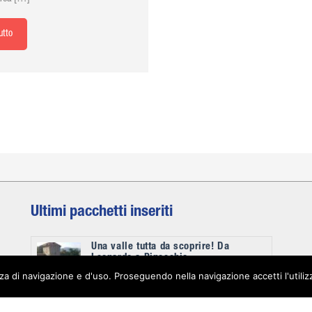
utto
Ultimi pacchetti inseriti
Una valle tutta da scoprire! Da
Leonardo a Pinocchio
enza di navigazione e d'uso. Proseguendo nella navigazione accetti l'utili
€0,00
A PERSONA