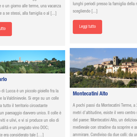
lunghi periodi presso la famiglia della
e o un giorno alle terme, una vacanza
scegliendo [...]
 a se stessi, alla famiglia o al [...]
Leggi tutto
utto
rlo
di Lucca è un piccolo gioiello fra la
Montecatini Alto
e la Valdinievole. Si erge su un colle
A pochi passi da Montecatini Terme, a
tutto il territorio circostante
metri d’altitudine, esiste il vero centro 
un paesaggio davvero unico. Il colle è
del paese: Montecatini Alto, un delizio
 viti e ulivi, e vi si produce un olio di
medievale con stradine da scoprire e a
ualità e un pregiato vino DOC;
ammirare. Condiviso da due colli: da un
te era considerato tale […]