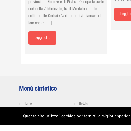
provincie di Firenze e di Pistoia. Occupa la parte
sud della Valdinievole, tra il Montalbano e le
Leggi t
colline delle Cerbaie. Vari torrenti vi riversano le
loro acque: [...]
Leggi tutto
Menù sintetico
Home
Hotels
Strada
Pacchetti
Questo sito utilizza i cookies per fornirti la miglior esperi
Mountaian Bike
Servizi