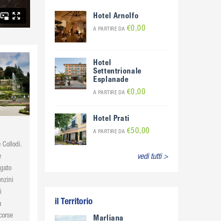
Hotel Arnolfo
€0,00
A PARTIRE DA
Hotel
Settentrionale
Esplanade
€0,00
A PARTIRE DA
Hotel Prati
€50,00
A PARTIRE DA
 Collodi.
e
vedi tutti >
egato
enzini
i
il Territorio
a
corse
Marliana