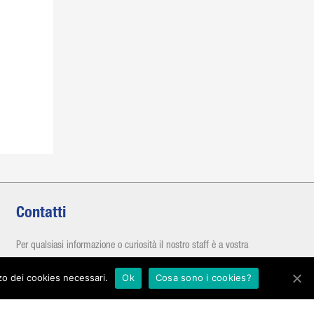
Contatti
Per qualsiasi informazione o curiosità il nostro staff è a vostra
disposizione
zzo dei cookies necessari.
Ok
Cosa sono i cookies?
dal lunedì al sabato
dalle ore 08:00 alle 12:30
e dalle 14:30 alle 19:00