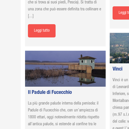
che si trova ai suoi piedi, Pescia). Si tratta di
una zona che può essere definita tra collinare e
Leggi t
[...]
Leggi tutto
Vinci
Vinci è un
di Leonard
Il Padule di Fucecchio
Inferiore, 
Montalbano.
La più grande palude interna della penisola: il
chiesa par
Padule di Fucecchio che, con un’ampiezza di
(m.97 s.l.
1800 ettari, oggi notevolmente ridotta rispetto
del colle: 
all’antica palude, si estende al confine tra le
e ovest.L’