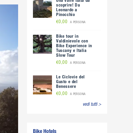
Una valle tutta da
scoprire! Da
Leonardo a
Pinocchio
€0,00
A PERSONA
Bike tour in
Valdinievole con
Bike Experience in
Tuscany e Italia
Slow Tour
€0,00
A PERSONA
Le Ciclovie del
Gusto e del
Benessere
€0,00
A PERSONA
vedi tutti >
Bike Hotels