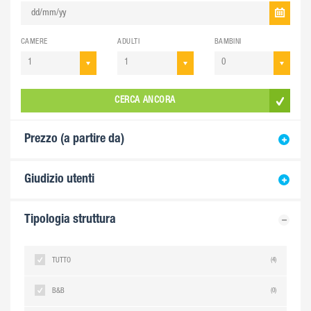
CAMERE
ADULTI
BAMBINI
1
1
0
CERCA ANCORA
Prezzo (a partire da)
Giudizio utenti
Tipologia struttura
TUTTO
(4)
B&B
(0)