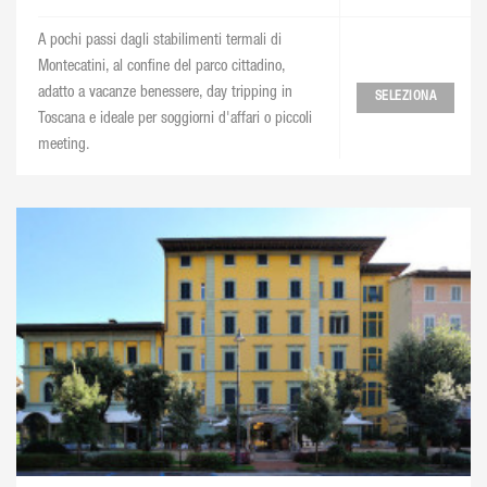
A pochi passi dagli stabilimenti termali di
Montecatini, al confine del parco cittadino,
adatto a vacanze benessere, day tripping in
SELEZIONA
Toscana e ideale per soggiorni d'affari o piccoli
meeting.