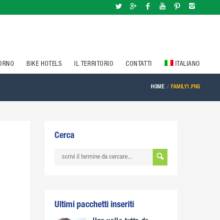
IORNO
BIKE HOTELS
IL TERRITORIO
CONTATTI
ITALIANO
HOME
FAMILY1.PNG
Cerca
Ultimi pacchetti inseriti