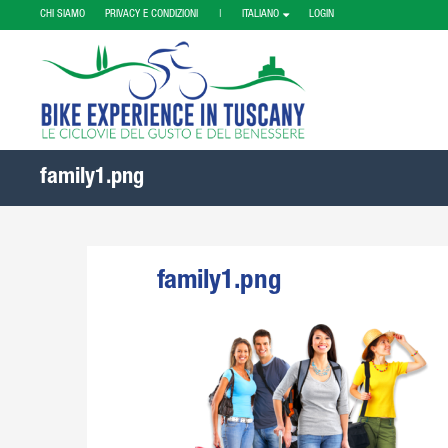
CHI SIAMO
PRIVACY E CONDIZIONI |
ITALIANO
LOGIN
family1.png
family1.png