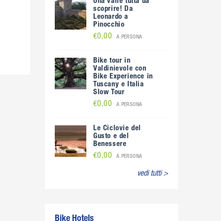
Una valle tutta da
scoprire! Da
Leonardo a
Pinocchio
€0,00
A PERSONA
Bike tour in
Valdinievole con
Bike Experience in
Tuscany e Italia
Slow Tour
€0,00
A PERSONA
Le Ciclovie del
Gusto e del
Benessere
€0,00
A PERSONA
vedi tutti >
Bike Hotels