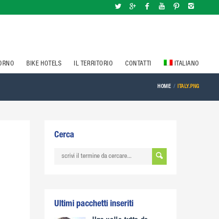
IORNO
BIKE HOTELS
IL TERRITORIO
CONTATTI
ITALIANO
HOME
ITALY.PNG
Cerca
Ultimi pacchetti inseriti