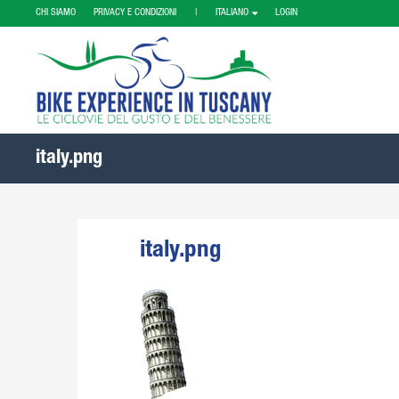
CHI SIAMO
PRIVACY E CONDIZIONI |
ITALIANO
LOGIN
italy.png
italy.png