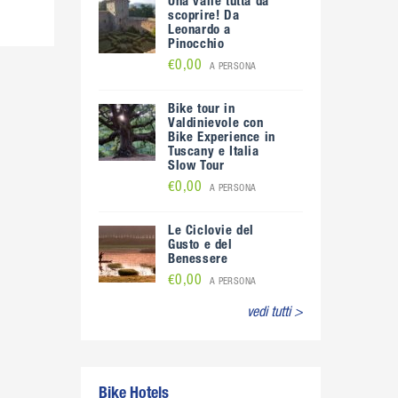
Una valle tutta da
scoprire! Da
Leonardo a
Pinocchio
€0,00
A PERSONA
Bike tour in
Valdinievole con
Bike Experience in
Tuscany e Italia
Slow Tour
€0,00
A PERSONA
Le Ciclovie del
Gusto e del
Benessere
€0,00
A PERSONA
vedi tutti >
Bike Hotels