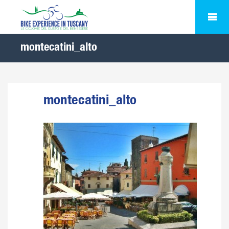
montecatini_alto
montecatini_alto