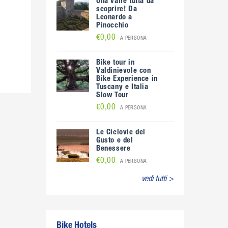
Una valle tutta da
scoprire! Da
Leonardo a
Pinocchio
€0,00
A PERSONA
Bike tour in
Valdinievole con
Bike Experience in
Tuscany e Italia
Slow Tour
€0,00
A PERSONA
Le Ciclovie del
Gusto e del
Benessere
€0,00
A PERSONA
vedi tutti >
Bike Hotels