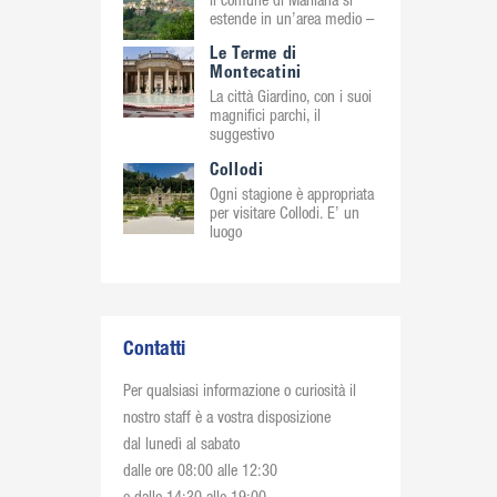
Il comune di Marliana si
estende in un’area medio –
Le Terme di
Montecatini
La città Giardino, con i suoi
magnifici parchi, il
suggestivo
Collodi
Ogni stagione è appropriata
per visitare Collodi. E’ un
luogo
Contatti
Per qualsiasi informazione o curiosità il
nostro staff è a vostra disposizione
dal lunedì al sabato
dalle ore 08:00 alle 12:30