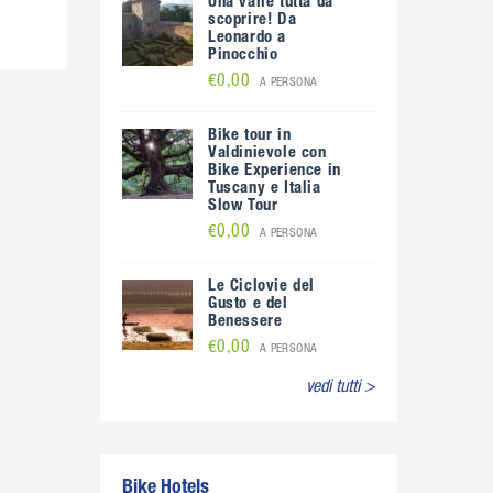
Una valle tutta da
scoprire! Da
Leonardo a
Pinocchio
€0,00
A PERSONA
Bike tour in
Valdinievole con
Bike Experience in
Tuscany e Italia
Slow Tour
€0,00
A PERSONA
Le Ciclovie del
Gusto e del
Benessere
€0,00
A PERSONA
vedi tutti >
Bike Hotels