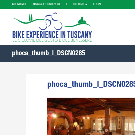
CHI SIAMO
PRIVACY E CONDIZIONI |
ITALIANO
LOGIN
phoca_thumb_l_DSCN0285
phoca_thumb_l_DSCN028