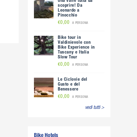
Una valle tutta da
scoprire! Da
Leonardo a
Pinocchio
€0,00
A PERSONA
Bike tour in
Valdinievole con
Bike Experience in
Tuscany e Italia
Slow Tour
€0,00
A PERSONA
Le Ciclovie del
Gusto e del
Benessere
€0,00
A PERSONA
vedi tutti >
Bike Hotels