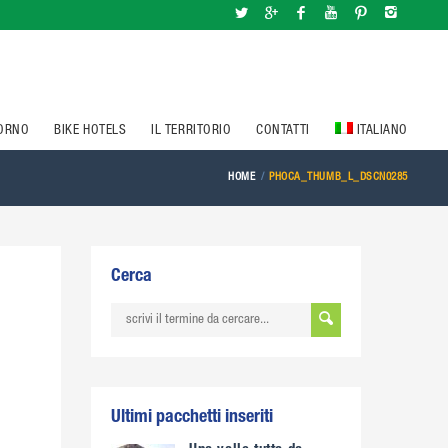
IORNO
BIKE HOTELS
IL TERRITORIO
CONTATTI
ITALIANO
HOME
PHOCA_THUMB_L_DSCN0285
Cerca
Ultimi pacchetti inseriti