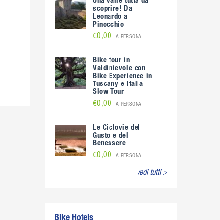
Una valle tutta da
scoprire! Da
Leonardo a
Pinocchio
€0,00
A PERSONA
Bike tour in
Valdinievole con
Bike Experience in
Tuscany e Italia
Slow Tour
€0,00
A PERSONA
Le Ciclovie del
Gusto e del
Benessere
€0,00
A PERSONA
vedi tutti >
Bike Hotels